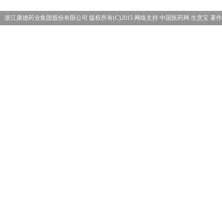
浙江康德药业集团股份有限公司
版权所有(C)2015
网络支持
中国医药网
生意宝
著作
理