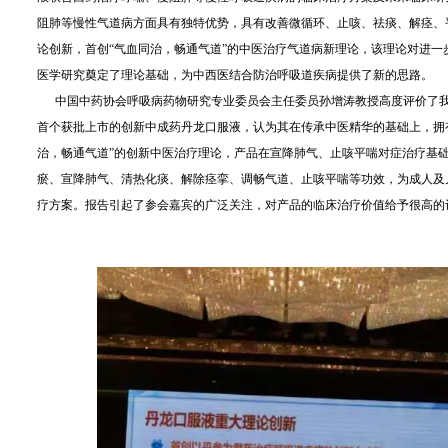
阻肺等慢性气道病方面具有独特优势，具有改善微循环、止咳、祛痰、解痉、
论创新，首创“气血同治，畅通气道”的中医治疗气道病新理论，该理论对进
医学研究奠定了理论基础，为中西医结合防治呼吸道疾病提供了新的思路。
中国中药协会呼吸病药物研究专业委员会主任委员孙增涛教授高度评价了我
首个获批上市的创新中成药丹龙口服液，认为其在传承中医精华的基础上，拥
治，畅通气道”的创新中医治疗理论，产品在宣降肺气、止咳平喘对症治疗基
瘀、宣降肺气、清热化痰、解除痉挛、调畅气道、止咳平喘等功效，为成人及
疗方案。报告引起了参会嘉宾的广泛关注，对产品的临床治疗价值给予很高的