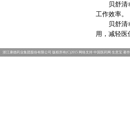
贝舒清®可
工作效率。
贝舒清®可
用，减轻医
浙江康德药业集团股份有限公司
版权所有(C)2015
网络支持
中国医药网
生意宝
著作
理